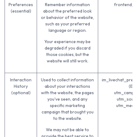
Preferences
Remember information
frontend_l
(essential)
about the preferred look
or behavior of the website,
such as your preferred
language or region.
Your experience may be
degraded if you discard
those cookies, but the
website will still work.
Interaction
Used to collect information
im_livechat_prev
History
about your interactions
(ED
(optional)
with the website, the pages
utm_campai
you've seen, and any
utm_sourc
specific marketing
utm_mediu
campaign that brought you
to the website.
We may not be able to
provide the best service to