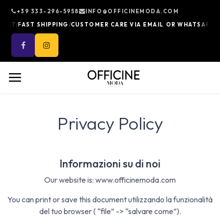
Skip to Content
+39 333-296-5958
INFO@OFFICINEMODA.COM
/
/
/
CT
FAST SHIPPING
CUSTOMER CARE VIA EMAIL OR WHATSAPP
100
Privacy Policy
Informazioni su di noi
Our website is: www.officinemoda.com
You can print or save this document utilizzando la funzionalità
del tuo browser ( “file” -> “salvare come”).