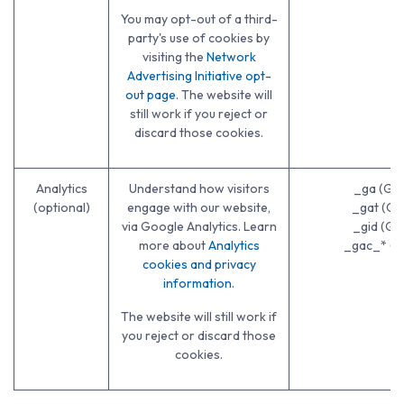
You may opt-out of a third-
party's use of cookies by
visiting the
Network
Advertising Initiative opt-
out page
. The website will
still work if you reject or
discard those cookies.
Analytics
Understand how visitors
_ga (Go
(optional)
engage with our website,
_gat (Go
via Google Analytics. Learn
_gid (Go
more about
Analytics
_gac_* (G
cookies and privacy
information.
The website will still work if
you reject or discard those
cookies.